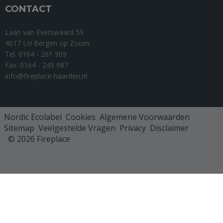
CONTACT
Laan van Everswaard 59
4617 LH Bergen op Zoom
Tel. 0164 - 261 909
Fax. 0164 - 245 987
info@fireplace-haarden.nl
Nordic Ecolabel
Cookies
Algemene Voorwaarden
Sitemap
Veelgestelde Vragen
Privacy
Disclaimer
© 2026 Fireplace