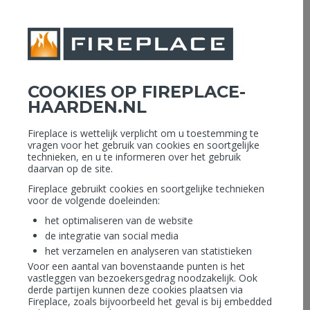
MENU
Openingstijden: Vandaag geopend 09.00 - 16.00 uur
COOKIES OP FIREPLACE-
tijdens de bouwvak vakantie zijn wij gesloten van 26-07 tot 16-08
HAARDEN.NL
Assortiment Collectie
Fireplace is wettelijk verplicht om u toestemming te
vragen voor het gebruik van cookies en soortgelijke
technieken, en u te informeren over het gebruik
daarvan op de site.
Fireplace gebruikt cookies en soortgelijke technieken
voor de volgende doeleinden:
het optimaliseren van de website
de integratie van social media
het verzamelen en analyseren van statistieken
Voor een aantal van bovenstaande punten is het
vastleggen van bezoekersgedrag noodzakelijk. Ook
derde partijen kunnen deze cookies plaatsen via
Fireplace, zoals bijvoorbeeld het geval is bij embedded