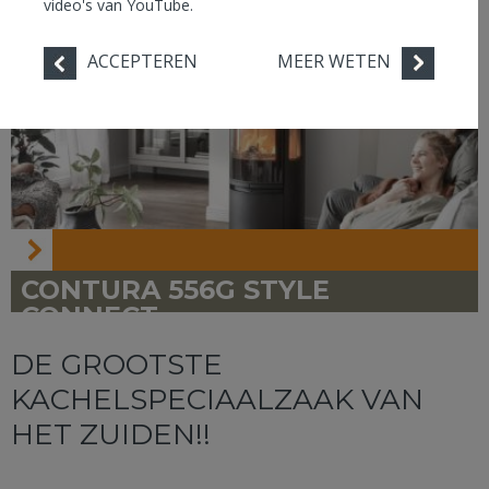
video's van YouTube.
ACCEPTEREN
MEER WETEN
MORSØ 3142
CONTURA 556G STYLE
CONNECT
DE GROOTSTE
KACHELSPECIAALZAAK VAN
HET ZUIDEN!!